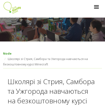
Перейти
до
основного
вмісту
Node
Школярі зі Стрия, Самбора та Ужгорода навчаються на
безкоштовному курсі Minecraft
Школярі зі Стрия, Самбора
та Ужгорода навчаються
на безкоштовному курсі