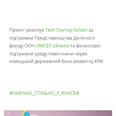
⠀
Проєкт реалізує
Tech Startup School
за
підтримки Представництва Дитячого
фонду ООН
UNICEF Ukraine
та фінансової
підтримки уряду Німеччини через
німецький державний банк розвитку KfW.
⠀
#НАВЧАЮ_СПІЛЬНО_З_ЮНІСЕФ
⠀⠀