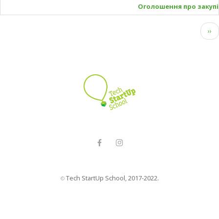
Оголошення про закупі
Розбивка
Нас
››
на
сто
сторінки
Tech StartUp School, 2017-2022.
©