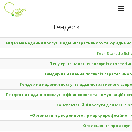
Перейти
до
основного
вмісту
Тендери
Тендер на надання послуг із адміністративного та юридичног
Tech StartUp Sch
Тендер на надання послуг із стратегіч
Тендер на надання послуг із стратегічно
Тендер на надання послуг із адміністративного супро
Тендер на надання послуг із фінансового та комунікаційног
Консультаційні послуги для МСП в 
«Організація дводенного ярмарку професійно-тех
Оголошення про закупі